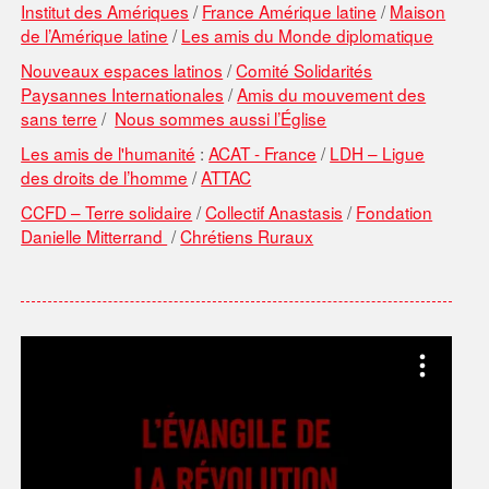
Institut des Amériques
/
France Amérique latine
/
Maison
de l’Amérique latine
/
Les amis du Monde diplomatique
Nouveaux espaces latinos
/
Comité Solidarités
Paysannes Internationales
/
Amis du mouvement des
sans terre
/
Nous sommes aussi l’Église
Les amis de l'humanité
:
ACAT - France
/
LDH – Ligue
des droits de l’homme
/
ATTAC
CCFD – Terre solidaire
/
Collectif Anastasis
/
Fondation
Danielle Mitterrand
/
Chrétiens Ruraux