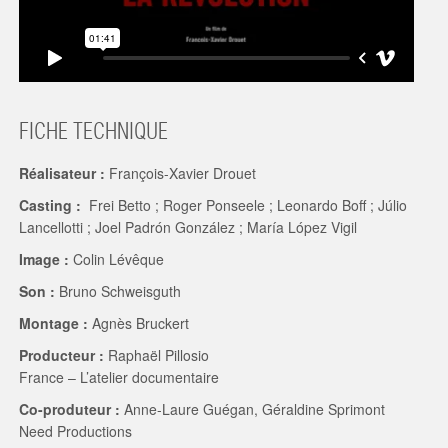
FICHE TECHNIQUE
Réalisateur :
François-Xavier Drouet
Casting :
Frei Betto ; Roger Ponseele ; Leonardo Boff ; Júlio
Lancellotti ; Joel Padrón González ; María López Vigil
Image :
Colin Lévêque
Son :
Bruno Schweisguth
Montage :
Agnès Bruckert
Producteur :
Raphaël Pillosio
France – L’atelier documentaire
Co-produteur :
Anne-Laure Guégan, Géraldine Sprimont
Need Productions