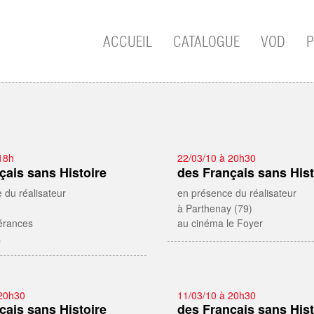
ACCUEIL
CATALOGUE
VOD
P
18h
22/03/10 à 20h30
çais sans Histoire
des Français sans Hist
 du réalisateur
en présence du réalisateur
à Parthenay (79)
nérances
au cinéma le Foyer
s
 20h30
11/03/10 à 20h30
çais sans Histoire
des Français sans Hist