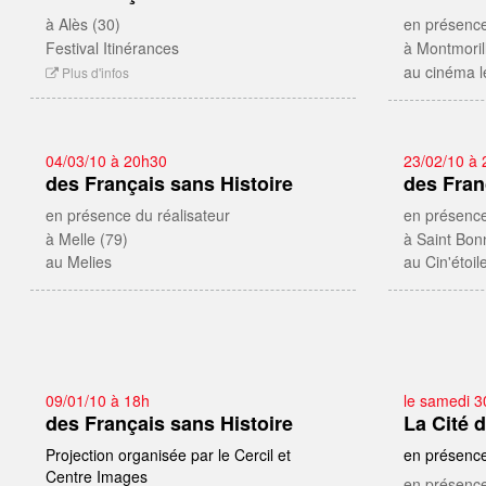
à Alès (30)
en présence
Festival Itinérances
à Montmoril
au cinéma l
Plus d'infos
04/03/10 à 20h30
23/02/10 à 
des Français sans Histoire
des Fran
en présence du réalisateur
en présence
à Melle (79)
à Saint Bon
au Melies
au Cin'étoil
09/01/10 à 18h
le samedi 3
des Français sans Histoire
La Cité 
Projection organisée par le Cercil et
en présence
Centre Images
en présence