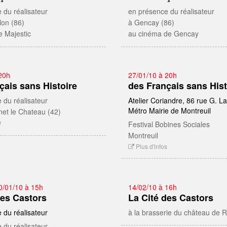
 du réalisateur
en présence du réalisateur
lon (86)
à Gencay (86)
e Majestic
au cinéma de Gencay
20h
27/01/10 à 20h
çais sans Histoire
des Français sans Hist
 du réalisateur
Atelier Coriandre, 86 rue G. La
Métro Mairie de Montreuil
net le Chateau (42)
e
Festival Bobines Sociales
Montreuil
Plus d'infos
0/01/10 à 15h
14/02/10 à 16h
des Castors
La Cité des Castors
 du réalisateur
à la brasserie du château de 
 du réalisateur