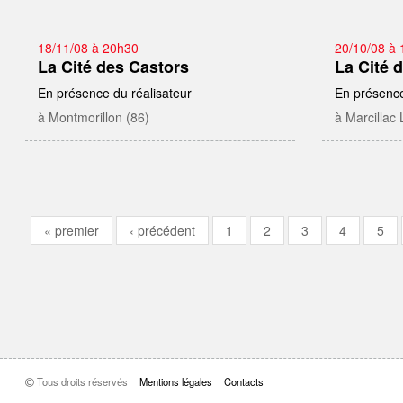
18/11/08 à 20h30
20/10/08 à 
La Cité des Castors
La Cité 
En présence du réalisateur
En présence
à Montmorillon (86)
à Marcillac 
« premier
‹ précédent
1
2
3
4
5
Pages
Tous droits réservés
Mentions légales
Contacts