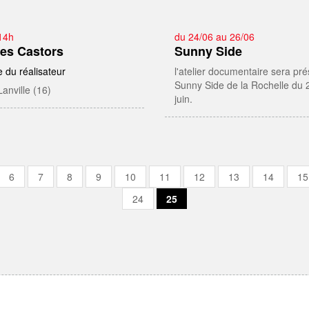
14h
du 24/06 au 26/06
des Castors
Sunny Side
 du réalisateur
l'atelier documentaire sera pr
Sunny Side de la Rochelle du 
Lanville (16)
juin.
6
7
8
9
10
11
12
13
14
15
24
25