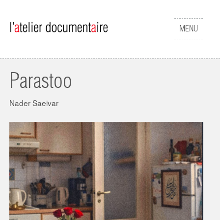
Aller au contenu principal
Afficher
MENU
le
menu
Parastoo
Nader Saeivar