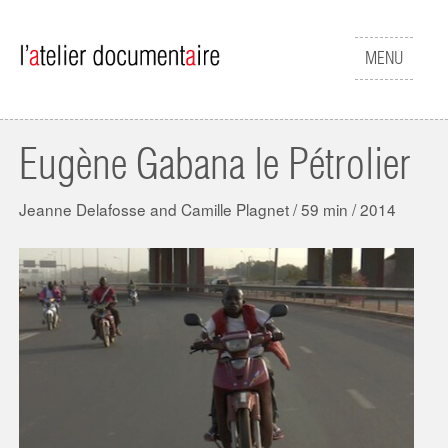
Aller au contenu principal
Afficher
MENU
le
menu
Eugène Gabana le Pétrolier
Jeanne Delafosse and Camille Plagnet / 59 min / 2014