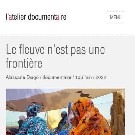
Aller au contenu principal
Afficher
MENU
le
menu
Le fleuve n'est pas une
frontière
Alassane Diago / documentaire / 106 min / 2022